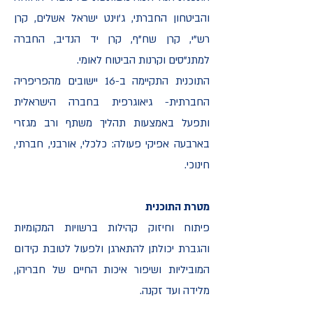
והביטחון החברתי, ג'וינט ישראל אשלים, קרן
רש"י, קרן שח"ף, קרן יד הנדיב, החברה
למתנ"סים וקרנות הביטוח לאומי.
התוכנית התקיימה ב-16 יישובים מהפריפריה
החברתית- גיאוגרפית בחברה הישראלית
ותפעל באמצעות תהליך משתף ורב מגזרי
בארבעה אפיקי פעולה: כלכלי, אורבני, חברתי,
חינוכי.
מטרת התוכנית
פיתוח וחיזוק קהילות ברשויות המקומיות
והגברת יכולתן להתארגן ולפעול לטובת קידום
המוביליות ושיפור איכות החיים של חבריהן,
מלידה ועד זקנה.