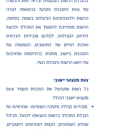
בהובלת הרשות המקומית ובליווי, סיוע והכשרה
של צוות התוכנית ותפעל בהתאמה לצרכי
הרשות ולהתפתחות הפעילות בשטח. בסיומה,
הרשות מתחייבת להמשיך את התהליך ולפעול
לחיזוק הקהילות, לקידום מוביליות חברתית
ואיכות החיים של התושבים. הטמעתה של
התוכנית ביישוב מותנית בהירתמות ומחויבות
של ראש הרשות והנהלת העיר.
​צוות מקצועי יישובי​
כל רשות שתפעיל את התכנית תעמיד צוות
מקצועי יישובי הכולל:
מנהל/ת קהילה מיטיבה רשותי/ת- אחראי/ת על
הובלת התהליך ברשות והוצאתו לפועל, תכלול
שולחן השותפים, הקמת הפורומים היישוביים,