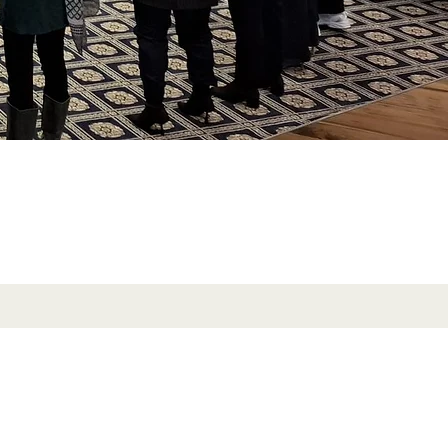
​אנא קרא/י את תנאי השימ