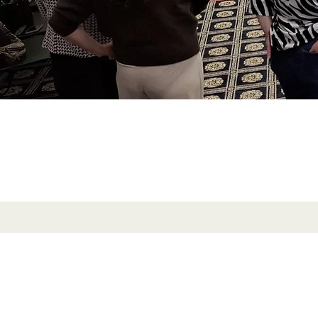
ברוכים הבאים לאתר האינטרנט של קרן שח"ף , חברה לתועלת הציבור (חל"צ), ח.פ. 514424845- ("הקרן"), הזמין